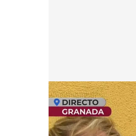
Victoria, madre del hombre con síndrome de Dióg
En boca de todos
27 JUN 2024 - 15:10h.
Un hombre con síndrome
entero de Granada