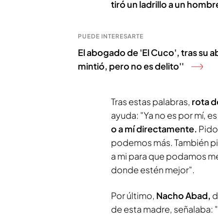
tiró un ladrillo a un hombr
PUEDE INTERESARTE
El abogado de 'El Cuco', tras su ab
mintió, pero no es delito''
Tras estas palabras,
rota d
ayuda: "Ya no es por mí, es
o a mí directamente.
Pido
podemos más. También pid
a mi para que podamos met
donde estén mejor".
Por último,
Nacho Abad,
d
de esta madre, señalaba: 