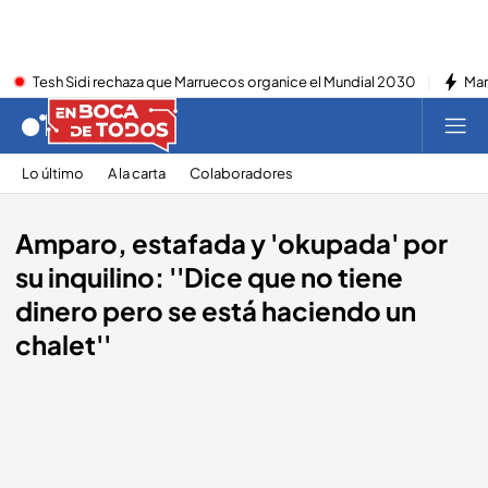
Tesh Sidi rechaza que Marruecos organice el Mundial 2030
Mar
Lo último
A la carta
Colaboradores
Amparo, estafada y 'okupada' por
su inquilino: ''Dice que no tiene
dinero pero se está haciendo un
chalet''