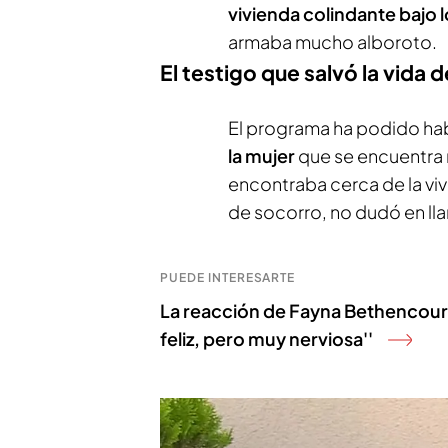
vivienda colindante bajo 
armaba mucho alboroto.
El testigo que salvó la vida 
El programa ha podido ha
la mujer
que se encuentra m
encontraba cerca de la viv
de socorro, no dudó en llam
PUEDE INTERESARTE
La reacción de Fayna Bethencourt t
feliz, pero muy nerviosa''