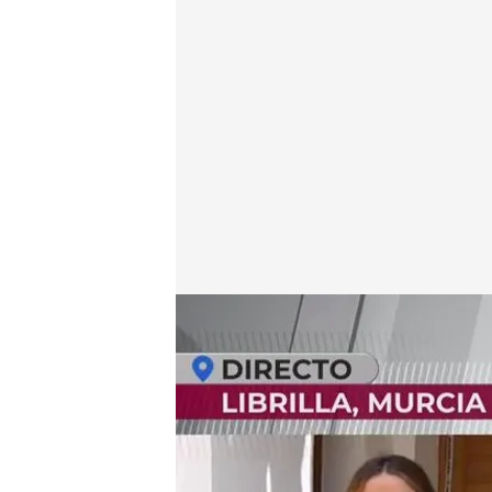
Última hora desde Librilla, Murcia
.
cuatro.com
En boca de todos
27 JUN 2024 - 12:13h.
Mata a su padre e intent
parricidio en Murcia