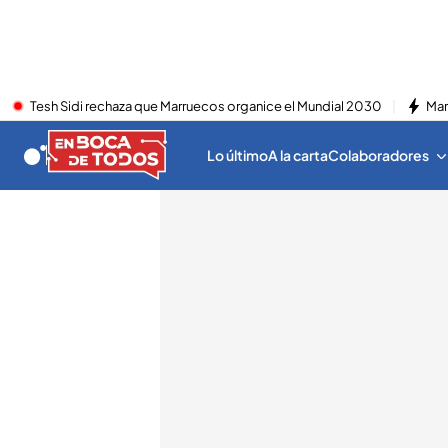
Tesh Sidi rechaza que Marruecos organice el Mundial 2030
Mar
Lo último
A la carta
Colaboradores