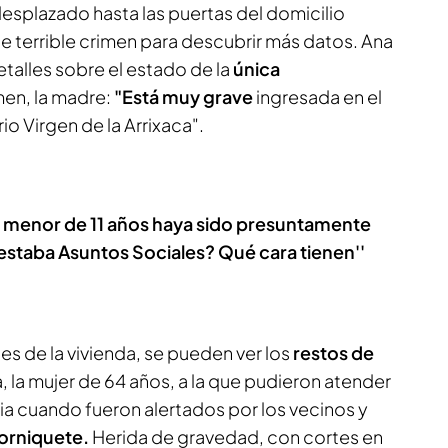
esplazado hasta las puertas del domicilio
 terrible crimen para descubrir más datos. Ana
talles sobre el estado de la
única
men, la madre:
"Está muy grave
ingresada en el
io Virgen de la Arrixaca".
menor de 11 años haya sido presuntamente
staba Asuntos Sociales? Qué cara tienen''
es de la vivienda, se pueden ver los
restos de
ia, la mujer de 64 años, a la que pudieron atender
ia cuando fueron alertados por los vecinos y
orniquete.
Herida de gravedad, con cortes en