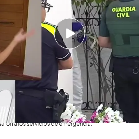
a desplazado hasta las puertas del domicilio
ste terrible crimen
rricida confeso de Castro Urdiales: ''Iba al
''
ibrilla, Murcia, se ha levantado en mitad de la
llo y
ha matado a puñaladas
a su padre
de 66
d a su madre
, de 64 años. Todo ocurría mientras
podido defender.
Los vecinos,
que escucharon a
isaron a los servicios de emergencia.