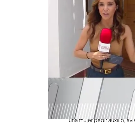
'En boca de todos' se h
donde se ha cometido e
Los amigos del menor pa
instituto con moratones
Compartir
Una joven de
36 años,
en L
noche
ha cogido un cuchi
años y
herida de graveda
dormían y apenas se han 
una mujer pedir auxilio, av