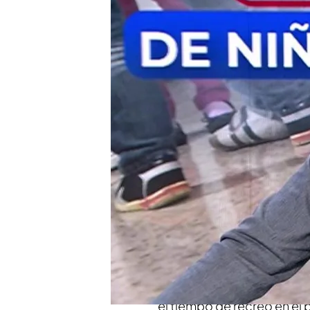
Se investiga la violació
discapacidad por parte
Nacho Abad se ha dirig
recomendado a los abuel
custodia''
Otra ‘manada’ de menor
cambiar la ley?
Compartir
Se investiga la
violación a 
compañeros, de entre 10 y 
informa la reportera de
‘E
el tiempo de recreo en el 