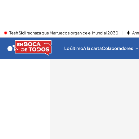
Tesh Sidi rechaza que Marruecos organice el Mundial 2030
Ahm
Lo último
A la carta
Colaboradores