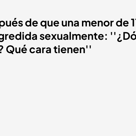
ués de que una menor de 11
gredida sexualmente: ''¿D
 Qué cara tienen''