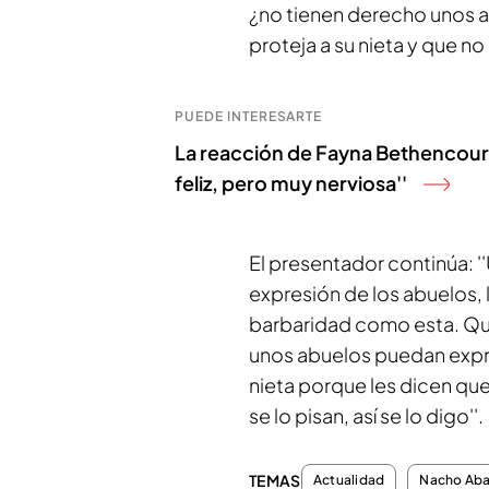
¿no tienen derecho unos ab
proteja a su nieta y que no
PUEDE INTERESARTE
La reacción de Fayna Bethencourt t
feliz, pero muy nerviosa''
El presentador continúa: '
expresión de los abuelos, l
barbaridad como esta. Qué
unos abuelos puedan expre
nieta porque les dicen que 
se lo pisan, así se lo digo''.
TEMAS
Actualidad
Nacho Ab