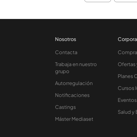
Nosotros
Corpora
Contacta
Comprar
Trabaja en nuestro
Ofertas 
grupo
Planes 
Autorregulación
Cursos 
Notificaciones
Eventos
Castings
Salud y 
Máster Mediaset