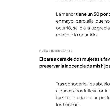
La menor
tiene un 50 por 
en mayo, pero ella, que n
ocurrió, salió a la luz graci
confesó lo ocurrido.
PUEDE INTERESARTE
El cara a cara de dos mujeres a fa
preservar la inocencia de mis hijo
Tras conocerlo, los abuelo
algunos años la llevaron 
fue explorada por un prof
los hechos.