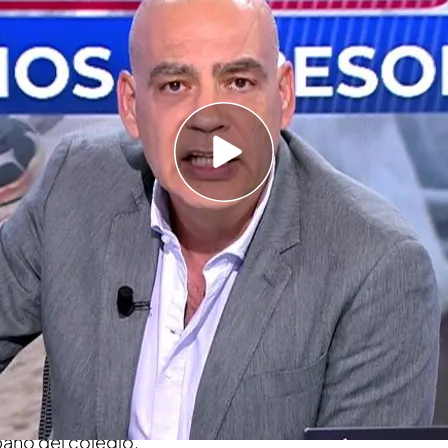
n a una niña de 11 años con un 50 % de
 de ocho compañeros, de entre 10 y 11 años
ido a Asuntos Sociales después de que hayan
os de la menor ''no hablar para no perder la
es inimputables en Badalona: ¿Habría que
una niña de 11 años
por parte de ocho
11 años, de su colegio. Al parecer y según
n boca de todos’,
los hechos ocurrieron durante
baño del colegio.