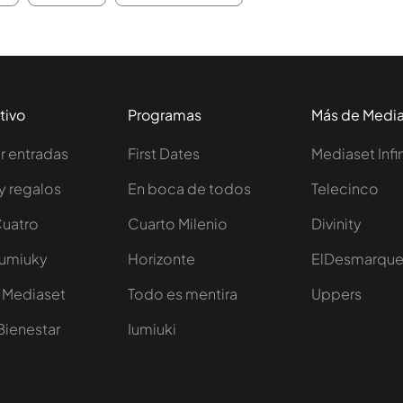
tivo
Programas
Más de Medi
 entradas
First Dates
Mediaset Infi
y regalos
En boca de todos
Telecinco
Cuatro
Cuarto Milenio
Divinity
Iumiuky
Horizonte
ElDesmarqu
 Mediaset
Todo es mentira
Uppers
Bienestar
Iumiuki