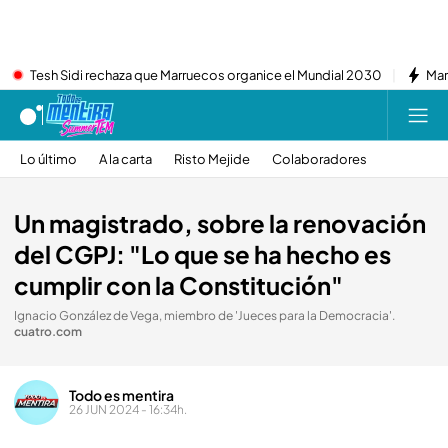
Tesh Sidi rechaza que Marruecos organice el Mundial 2030
Mar
Lo último
A la carta
Risto Mejide
Colaboradores
Un magistrado, sobre la renovación
del CGPJ: "Lo que se ha hecho es
cumplir con la Constitución"
Ignacio González de Vega, miembro de 'Jueces para la Democracia'
.
cuatro.com
Todo es mentira
26 JUN 2024 - 16:34h.