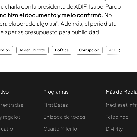
u charla con la presidenta de ADIF, Isabel Pardo
 no hizo el documento y me lo confirmó.
No
iera elaborado algo así". Además, el periodista
ne apenas presupuesto para publicidad.
Ábalos
Javier Chicote
Política
Corrupción
Actualidad
tivo
Programas
Más de Medi
 entradas
First Dates
Mediaset Infi
y regalos
En boca de todos
Telecinco
Cuatro
Cuarto Milenio
Divinity