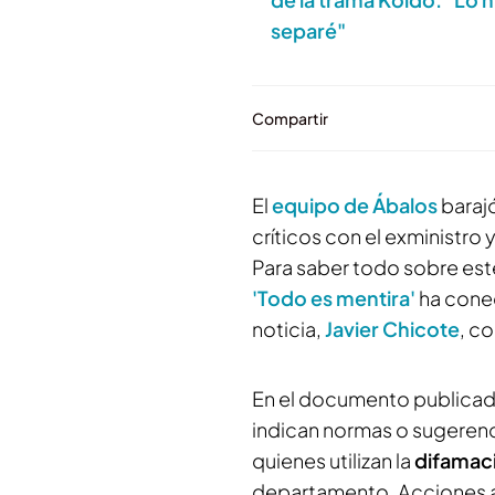
separé"
Compartir
El
equipo de Ábalos
barajó
críticos con el exministro 
Para saber todo sobre es
'Todo es mentira'
ha cone
noticia,
Javier Chicote
, c
En el documento publicado
indican normas o sugerenc
quienes utilizan la
difamaci
departamento. Acciones a 