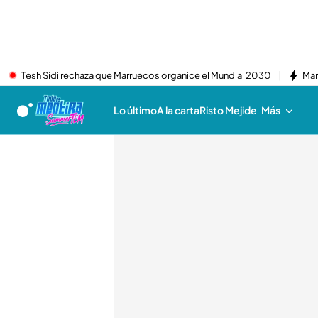
Tesh Sidi rechaza que Marruecos organice el Mundial 2030
Mar
Lo último
A la carta
Risto Mejide
Más