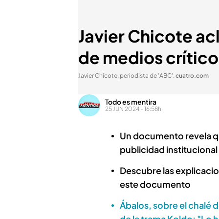
Javier Chicote acl
de medios crítico
Javier Chicote, periodista de 'ABC'
.
cuatro.com
Todo es mentira
25 JUN 2024 - 16:58h.
Un documento revela que
publicidad institucional
Descubre las explicacio
este documento
Ábalos, sobre el chalé 
de la trama Koldo: "Lo 