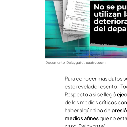
Documento 'Delcygate'
.
cuatro.com
Para conocer más datos s
este revelador escrito, 'T
Respecto a si se llegó
ejec
de los medios críticos con
haber algún tipo de
presió
medios afines
que no esta
caso 'Delcygate".