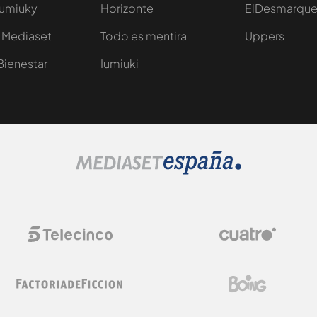
Iumiuky
Horizonte
ElDesmarqu
 Mediaset
Todo es mentira
Uppers
Bienestar
Iumiuki