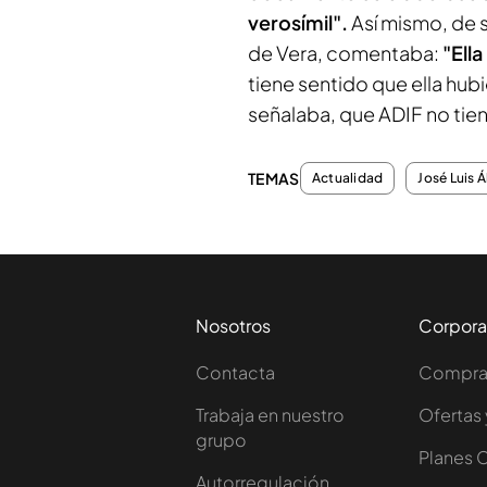
verosímil".
Así mismo, de s
de Vera, comentaba:
"Ella
tiene sentido que ella hub
señalaba, que ADIF no tie
TEMAS
Actualidad
José Luis 
Nosotros
Corpora
Contacta
Comprar
Trabaja en nuestro
Ofertas 
grupo
Planes 
Autorregulación