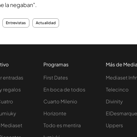
me la negaban".
Entrevistas
Actualidad
tivo
Programas
Más de Medi
 entradas
First Dates
Mediaset Infi
y regalos
En boca de todos
Telecinco
Cuatro
Cuarto Milenio
Divinity
Iumiuky
Horizonte
ElDesmarqu
 Mediaset
Todo es mentira
Uppers