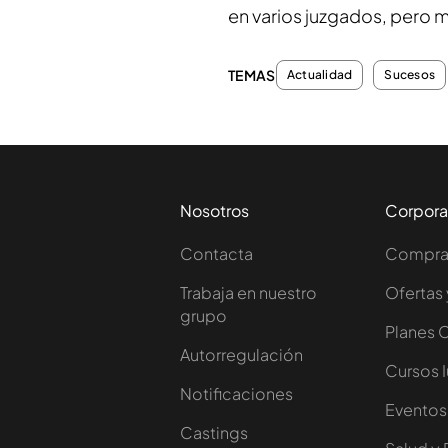
en varios juzgados, pero 
TEMAS
Actualidad
Sucesos
Nosotros
Corpora
Contacta
Comprar
Trabaja en nuestro
Ofertas 
grupo
Planes 
Autorregulación
Cursos 
Notificaciones
Eventos
Castings