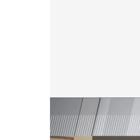
José, la víctima del engaño
.
cuatro.com
En boca de todos
17 JUN 2024 - 13:22h.