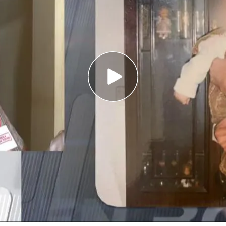
agando 27 años la manutención a un falso
e que ha sido engañado por un amante que
 mí, era igual que los ingleses", comentaba
juicio tras dejar de
pasarle la pensión a su hijo
urante el juicio ha descubierto algo alucinante.
 las
pruebas de paternidad
, salía a la luz que no
s pagándole la pensión.