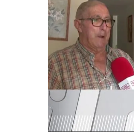
Descubre que llevaba p
vástago
Hablamos con el hombr
tuvo en el pasado
"El niño no se parecía a
José, la víctima
Compartir
Un hombre de 80 años va a 
de 27 años.
Sin embargo, d
Tras sus sospechas y pedir
es su hijo después de año