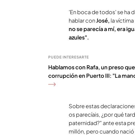
'En boca de todos' se ha d
hablar con
José,
la víctim
no se parecía a mí, era igu
azules".
PUEDE INTERESARTE
Hablamos con Rafa, un preso que 
corrupción en Puerto III: "La man
Sobre estas declaracione
os parecíais, ¿por qué ta
paternidad?" ante esta pre
millón, pero cuando nació 