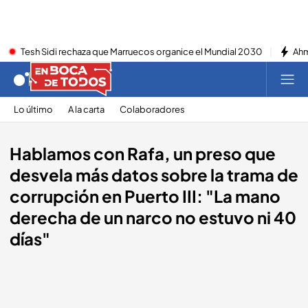
Tesh Sidi rechaza que Marruecos organice el Mundial 2030
Ahm
Lo último
A la carta
Colaboradores
Hablamos con Rafa, un preso que
desvela más datos sobre la trama de
corrupción en Puerto III: "La mano
derecha de un narco no estuvo ni 40
días"