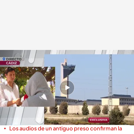
Rafa, preso de la cárcel Puerto III de Cádiz
.
cuatro.com
En boca de todos
14 JUN 2024 - 14:22h.
Nuevos testigos de la cárcel corrupta de Cádiz
Rafa, el preso, sabe cómo funcionaba la trama
y nos cuenta todos los detalles
Los audios de un antiguo preso confirman la