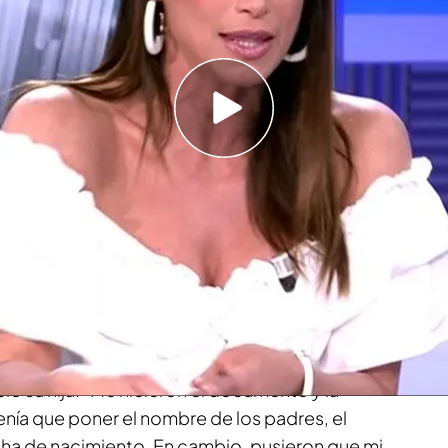
a Laura como mi hija", afirmaba Sonia Ferrer
mujer que fue a renovar su DNI en una localidad
io que le atendía le aseguró que
no había
por un error informático.
Sonia Ferrer
y la
,
comentaban en plató que ellas también han
 identidades.
a en explicar
un problema que tuvo al expedir el
ó su hija: "Me hicieron el documento y la
nía que poner el nombre de los padres, el
echa de nacimiento. En cambio, pusieron que mi