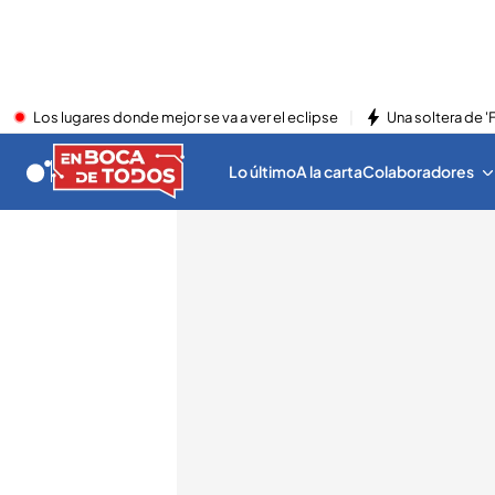
Los lugares donde mejor se va a ver el eclipse
Una soltera de '
Lo último
A la carta
Colaboradores