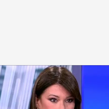
m
n inconveniente que sufrió al expedir su libro