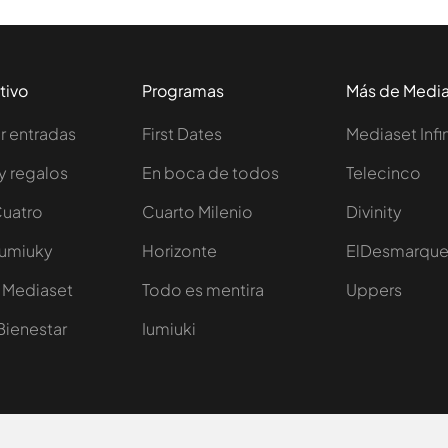
tivo
Programas
Más de Medi
 entradas
First Dates
Mediaset Infi
y regalos
En boca de todos
Telecinco
Cuatro
Cuarto Milenio
Divinity
Iumiuky
Horizonte
ElDesmarqu
 Mediaset
Todo es mentira
Uppers
Bienestar
Iumiuki