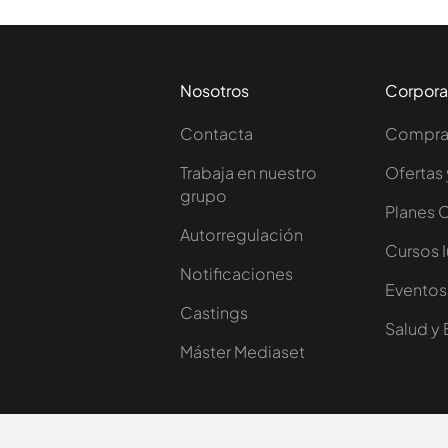
Nosotros
Corpora
Contacta
Comprar
Trabaja en nuestro
Ofertas 
grupo
Planes 
Autorregulación
Cursos 
Notificaciones
Eventos
Castings
Salud y 
Máster Mediaset