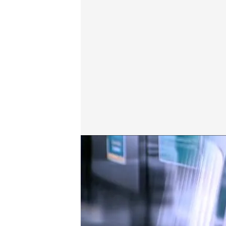
Sonia Ferrer, periodista y presentadora
.
cuatro.co
En boca de todos
06 MAY 2024 - 15:29h.
La periodista comenta u
de familia