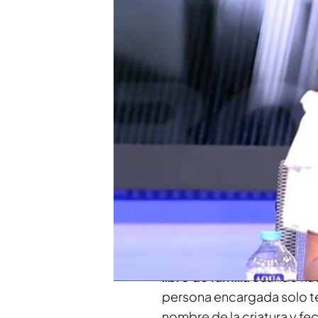
"Pusieron que me llamab
Compartir
Tras el testimonio de una 
de Valencia y el funcionar
registros
de su existencia
escritora
Lucía Etxebarria
sufrido problemas con sus
La periodista era la primer
libro de familia
cuando naci
persona encargada solo te
nombre de la criatura y f