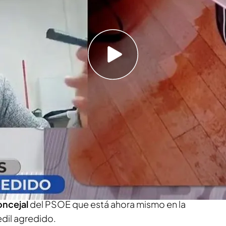
ecina de la localidad y madre de una concejal de
 "heces y orines humanos" en el despacho del
rucha en Almería
es humanos
y orines el mobiliario del despacho
 en Almería. Para conocer los motivos de este
agraviado, Álvaro Ramos.
oncejal
del PSOE que está ahora mismo en la
edil agredido.