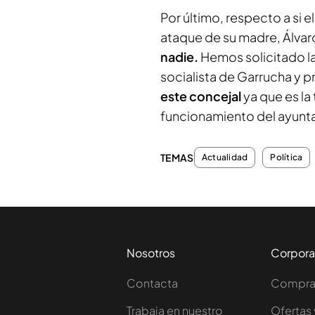
Por último, respecto a si e
ataque de su madre, Álva
nadie.
Hemos solicitado la
socialista de Garrucha y p
este concejal
ya que es la 
funcionamiento del ayunt
TEMAS
Actualidad
Política
Nosotros
Corpora
Contacta
Comprar
Trabaja en nuestro
Ofertas 