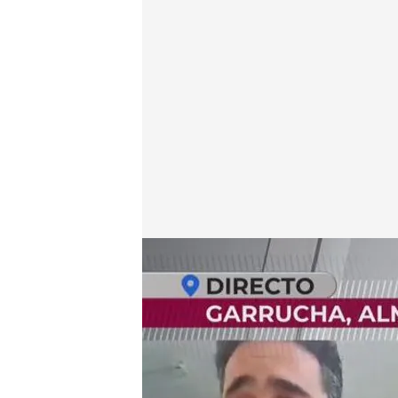
Álvaro Ramos, concejal de Garrucha
.
cuatro.com
En boca de todos
06 MAY 2024 - 13:38h.
Rociaron con un bote de
Garrucha