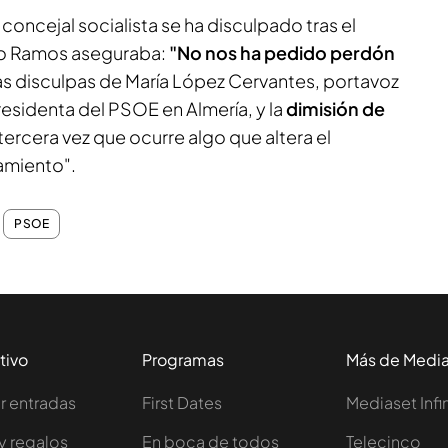
l concejal socialista se ha disculpado tras el
ro Ramos aseguraba:
"No nos ha pedido perdón
s disculpas de María López Cervantes, portavoz
residenta del PSOE en Almería, y la
dimisión de
tercera vez que ocurre algo que altera el
amiento".
PSOE
tivo
Programas
Más de Medi
 entradas
First Dates
Mediaset Infi
y regalos
En boca de todos
Telecinco