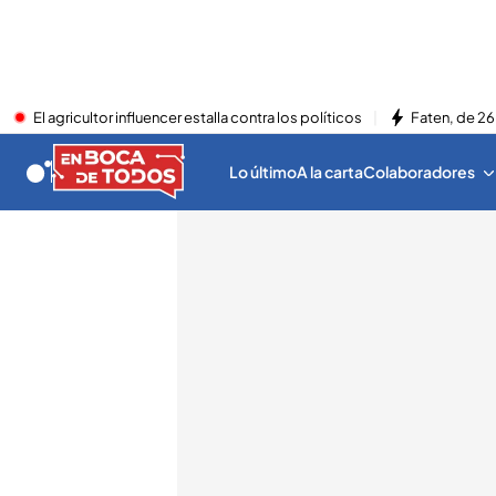
El agricultor influencer estalla contra los políticos
Faten, de 26
Lo último
A la carta
Colaboradores