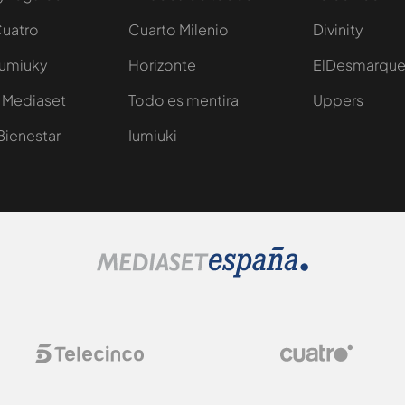
Cuatro
Cuarto Milenio
Divinity
Iumiuky
Horizonte
ElDesmarqu
 Mediaset
Todo es mentira
Uppers
Bienestar
Iumiuki