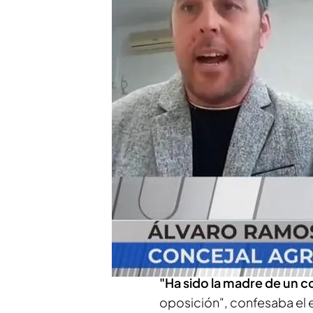
La agresora sería una v
la oposición
Denunciada por arrojar
teniente alcalde de Gar
Compartir
Rocían con restos de
hec
de un conejal de Garrucha,
ataque, hablamos con el 
"Ha sido la madre de un c
oposición", confesaba el 