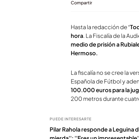
Compartir
Hasta la redacción de
‘To
hora
. La Fiscalía de la A
medio de prisión a Rubial
Hermoso.
La fiscalía no se cree la v
Española de Fútbol y adem
100.000 euros para la ju
200 metros durante cuatr
PUEDE INTERESARTE
Pilar Rahola responde a Leguina d
mierda'': ''Eres un impresentable'