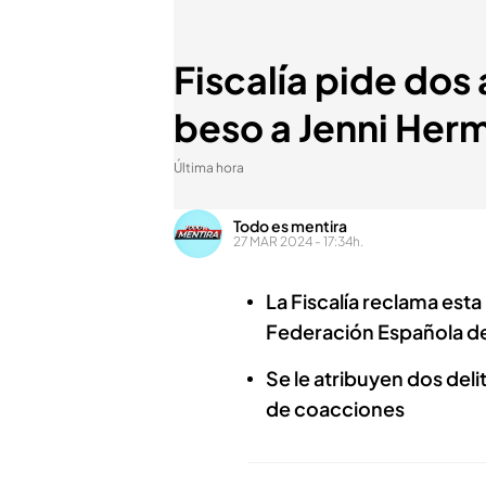
Fiscalía pide dos
beso a Jenni Her
Última hora
Todo es mentira
27 MAR 2024 - 17:34h.
La Fiscalía reclama esta
Federación Española d
Se le atribuyen dos deli
de coacciones