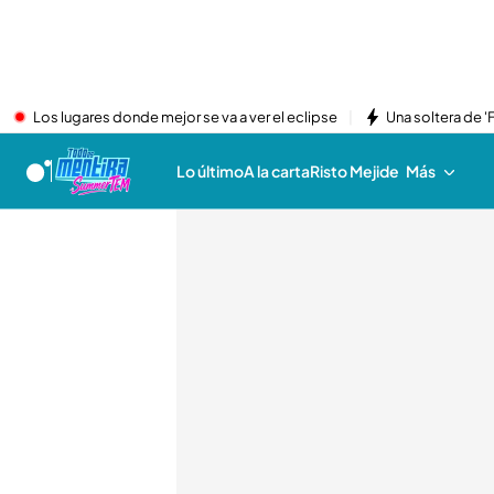
Los lugares donde mejor se va a ver el eclipse
Una soltera de '
Lo último
A la carta
Risto Mejide
Más