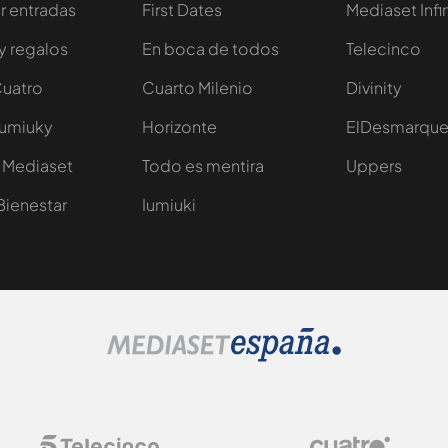
 entradas
First Dates
Mediaset Infi
y regalos
En boca de todos
Telecinco
Cuatro
Cuarto Milenio
Divinity
Iumiuky
Horizonte
ElDesmarqu
 Mediaset
Todo es mentira
Uppers
Bienestar
Iumiuki