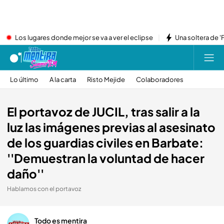
Los lugares donde mejor se va a ver el eclipse
Una soltera de '
Lo último
A la carta
Risto Mejide
Colaboradores
El portavoz de JUCIL, tras salir a la
luz las imágenes previas al asesinato
de los guardias civiles en Barbate:
''Demuestran la voluntad de hacer
daño''
Hablamos con el portavoz
Todo es mentira