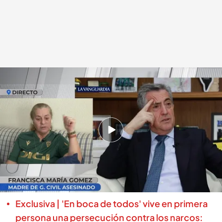
Hablamos con la madre de uno de los guardias civiles asesinados
En boca de todos
22 FEB 2024 - 14:42h.
Francisca María Gómez ha entrado en directo
en ‘En boca de todos’ y ha explicado lo que le
han parecido la entrevista que tanta polémica
está generando
Exclusiva | 'En boca de todos' vive en primera
persona una persecución contra los narcos: