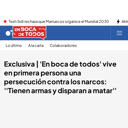
Tesh Sidi rechaza que Marruecos organice el Mundial 2030
Ahm
Lo último
A la carta
Colaboradores
Exclusiva | 'En boca de todos' vive
en primera persona una
persecución contra los narcos:
''Tienen armas y disparan a matar''