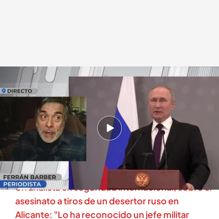
Hablamos con Ferrán Barber
En boca de todos
21 FEB 2024 - 13:07h.
Ferrán Barber ha comparecido en directo en
'En boca de todos' para contar por qué está en
la lista negra del Kremlin.
Un analista en seguridad internacional, sobre el
asesinato a tiros de un desertor ruso en
Alicante: "Lo ha reconocido un jefe militar