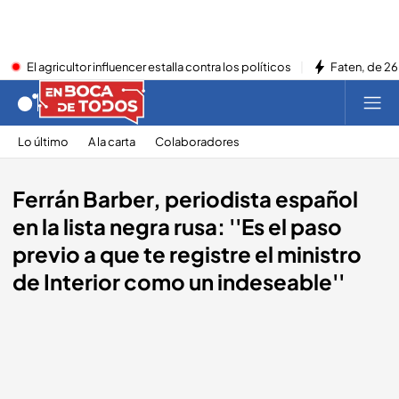
El agricultor influencer estalla contra los políticos
Faten, de 26
Lo último
A la carta
Colaboradores
Ferrán Barber, periodista español
en la lista negra rusa: ''Es el paso
previo a que te registre el ministro
de Interior como un indeseable''