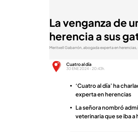
La venganza de un
herencia a sus ga
Meritxell Gabarrón, abogada experta en herencias,
Cuatro al día
30 ENE 2024 - 20:43h.
‘Cuatro al día’ ha char
experta en herencias
La señora nombró admini
veterinaria que se iba 