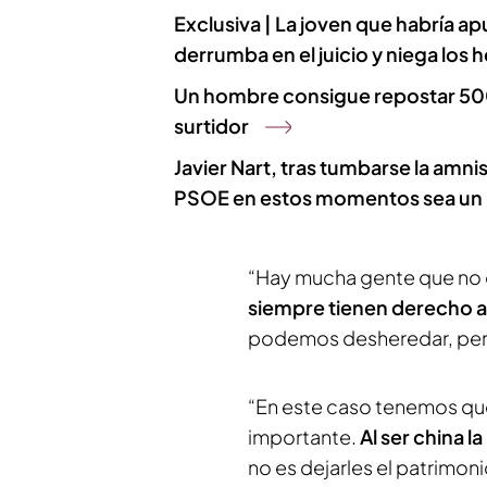
Exclusiva | La joven que habría a
derrumba en el juicio y niega los
Un hombre consigue repostar 500 
surtidor
Javier Nart, tras tumbarse la amn
PSOE en estos momentos sea un 
“Hay mucha gente que no q
siempre tienen derecho a 
podemos desheredar, pero 
“En este caso tenemos qu
importante.
Al ser china l
no es dejarles el patrimon