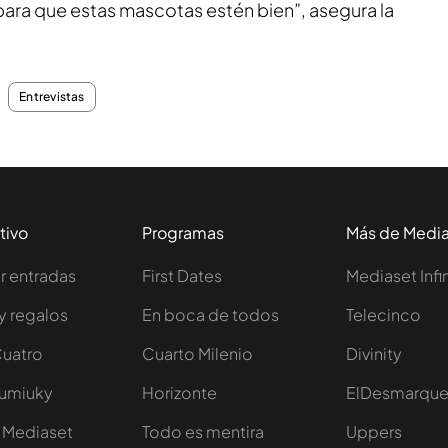
ara que estas mascotas estén bien”, asegura la
Entrevistas
tivo
Programas
Más de Medi
 entradas
First Dates
Mediaset Infi
y regalos
En boca de todos
Telecinco
Cuatro
Cuarto Milenio
Divinity
Iumiuky
Horizonte
ElDesmarqu
 Mediaset
Todo es mentira
Uppers