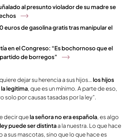
puñalado al presunto violador de su madre se
 hechos
euros de gasolina gratis tras manipular el
istía en el Congreso: “Es bochornoso que el
partido de borregos”
uiere dejar su herencia a sus hijos…
los hijos
la legitima
, que es un mínimo. A parte de eso,
solo por causas tasadas por la ley”.
e decir que
la señora no era española
, es algo
a ley puede ser distinta
a la nuestra. Lo que hace
io a sus mascotas, sino que lo que hace es