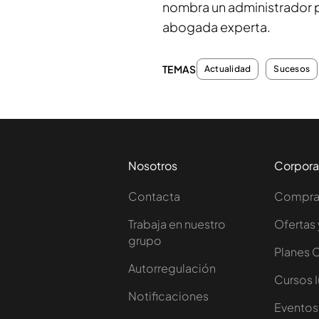
nombra un administrador p
abogada experta.
TEMAS
Actualidad
Sucesos
Nosotros
Corpora
Contacta
Comprar
Trabaja en nuestro
Ofertas 
grupo
Planes 
Autorregulación
Cursos 
Notificaciones
Eventos