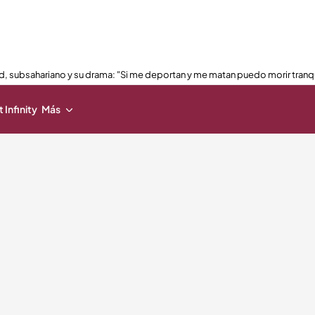
, subsahariano y su drama: "Si me deportan y me matan puedo morir tranq
 Infinity
Más