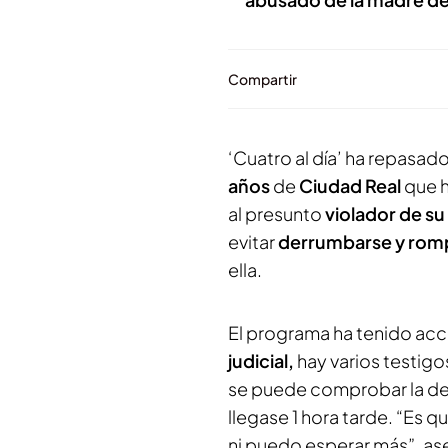
Compartir
‘Cuatro al día’ ha repasad
años
de
Ciudad Real
que h
al presunto
violador de s
evitar
derrumbarse y romp
ella.
El programa ha tenido ac
judicial,
hay varios testigo
se puede comprobar la de
llegase 1 hora tarde. “Es 
ni puedo esperar más”, ase