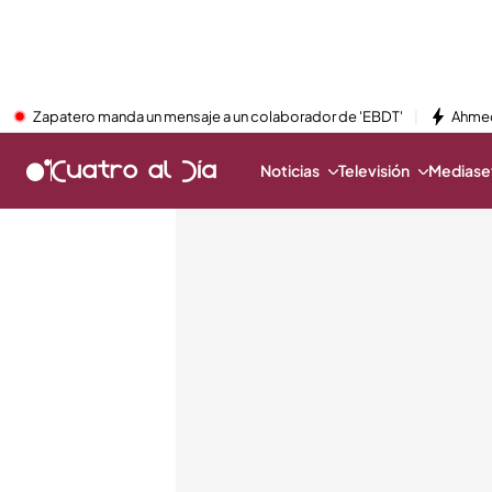
Zapatero manda un mensaje a un colaborador de 'EBDT'
Ahmed
Noticias
Televisión
Mediaset