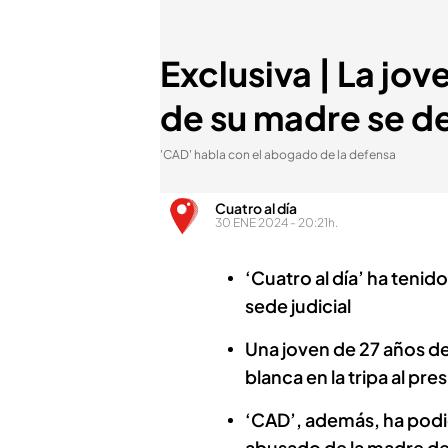
Exclusiva | La jo
de su madre se de
'CAD' habla con el abogado de la defensa
Cuatro al día
30 ENE 2024 - 20:21h.
‘Cuatro al día’ ha tenid
sede judicial
Una joven de 27 años d
blanca en la tripa al pr
‘CAD’, además, ha podi
abusado de la madre de