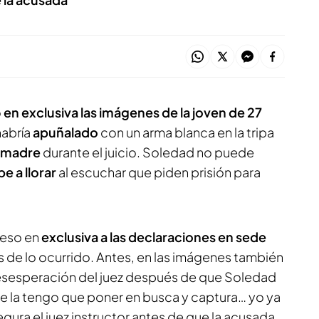
o
en exclusiva las imágenes de la joven de 27
abría
apuñalado
con un arma blanca en la tripa
u madre
durante el juicio. Soledad no puede
e a llorar
al escuchar que piden prisión para
ceso en
exclusiva a las declaraciones en sede
s de lo ocurrido. Antes, en las imágenes también
sesperación del juez después de que Soledad
que la tengo que poner en busca y captura… yo ya
gura el juez instructor antes de que la acusada