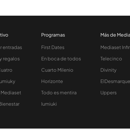
tivo
Programas
Más de Medi
 entradas
First Dates
Mediaset Infi
y regalos
En boca de todos
Telecinco
Cuatro
Cuarto Milenio
Divinity
Iumiuky
Horizonte
ElDesmarqu
 Mediaset
Todo es mentira
Uppers
Bienestar
Iumiuki