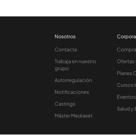
Nosotros
Corpora
Contacta
Comprar
Trabaja en nuestro
Ofertas 
grupo
Planes 
Autorregulación
Cursos 
Notificaciones
Eventos
Castings
Salud y 
Máster Mediaset