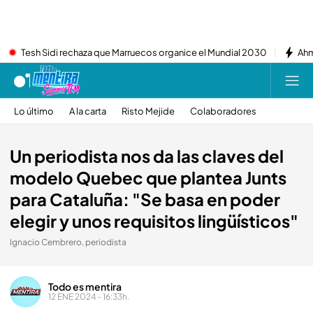
Tesh Sidi rechaza que Marruecos organice el Mundial 2030
Ahm
Lo último
A la carta
Risto Mejide
Colaboradores
Un periodista nos da las claves del
modelo Quebec que plantea Junts
para Cataluña: "Se basa en poder
elegir y unos requisitos lingüísticos"
Ignacio Cembrero, periodista
Todo es mentira
12 ENE 2024 - 16:33h.