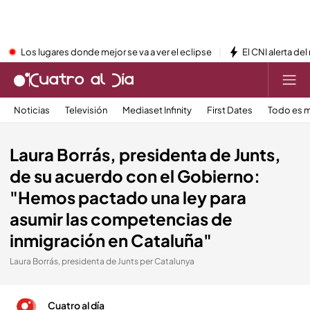
Los lugares donde mejor se va a ver el eclipse
El CNI alerta del
Noticias
Televisión
Mediaset Infinity
First Dates
Todo es m
Laura Borrás, presidenta de Junts,
de su acuerdo con el Gobierno:
"Hemos pactado una ley para
asumir las competencias de
inmigración en Cataluña"
Laura Borrás, presidenta de Junts per Catalunya
Cuatro al día