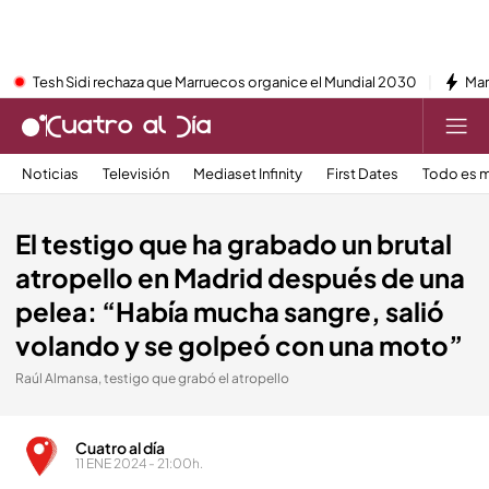
Tesh Sidi rechaza que Marruecos organice el Mundial 2030
Mar
Noticias
Televisión
Mediaset Infinity
First Dates
Todo es m
El testigo que ha grabado un brutal
atropello en Madrid después de una
pelea: “Había mucha sangre, salió
volando y se golpeó con una moto”
Raúl Almansa, testigo que grabó el atropello
Cuatro al día
11 ENE 2024 - 21:00h.