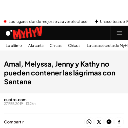
Los lugares donde mejor se va a ver el eclipse
Una soltera de '
Lo último
A la carta
Chicas
Chicos
La casa secreta de My
Amal, Melyssa, Jenny y Kathy no
pueden contener las lágrimas con
Santana
cuatro.com
27 FEB 2019 - 13:26h.
Compartir