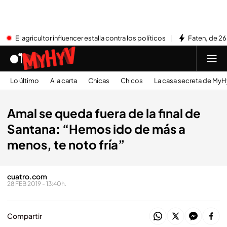
El agricultor influencer estalla contra los políticos
Faten, de 26
Lo último
A la carta
Chicas
Chicos
La casa secreta de My
Amal se queda fuera de la final de
Santana: “Hemos ido de más a
menos, te noto fría”
cuatro.com
28 FEB 2019 - 13:40h.
Compartir