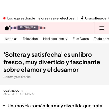
Los lugares donde mejor se va a ver el eclipse
Una soltera de '
Noticias
Televisión
Mediaset Infinity
First Dates
Todo es m
'Soltera y satisfecha' es un libro
fresco, muy divertido y fascinante
sobre el amor y el desamor
Soltera y satisfecha
cuatro.com
30 OCT 2020 - 10:19h.
Una novela romántica muy divertida que trata