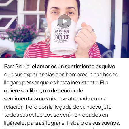
PUEDE INTERESARTE
'Una de cal y otra de karma': una nueva trama
con los personajes de 'Soltera y satisfecha'
Elena Llorente
Sonia se verá obligada a ligar con su jefe
para hacerse con su trabajo soñado
Para Sonia,
el amor es un sentimiento esquivo
que sus experiencias con hombres le han hecho
llegar a pensar que es hasta inexistente. Ella
quiere ser libre, no depender de
sentimentalismos
ni verse atrapada en una
relación. Pero con la llegada de su nuevo jefe
todos sus esfuerzos se verán enfocados en
ligárselo, para así lograr el trabajo de sus sueños.