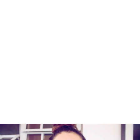
Booktrailer 'Soltera y satisfecha'