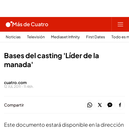
Más de Cuatro
Noticias
Televisión
Mediaset Infinity
First Dates
Todo es m
Bases del casting 'Líder de la
manada'
cuatro.com
12 JUL 2011 - 11:46h.
Compartir
Este documento estará disponible en la dirección