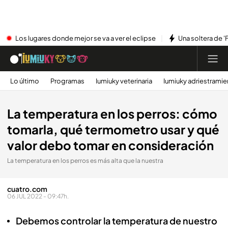
Los lugares donde mejor se va a ver el eclipse
Una soltera de '
Lo último
Programas
Iumiuky veterinaria
Iumiuky adriestramie
La temperatura en los perros: cómo
tomarla, qué termometro usar y qué
valor debo tomar en consideración
La temperatura en los perros es más alta que la nuestra
cuatro.com
06 JUL 2022 - 09:47h.
Debemos controlar la temperatura de nuestro