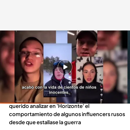
Influencer rusos
cuatro.com
11 MAR 2022 - 02:51h.
La crónica de Javier Nart tras volver de la
guerra de Ucrania: "Las miradas de los niños es
lo que me ha golpeado más"
Sergio Candanedo, youtuber español, ha
querido analizar en 'Horizonte' el
comportamiento de algunos influencers rusos
desde que estallase la guerra