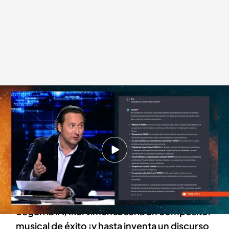
Iker Jiménez repasa qué dice la IA sobre él
.
HORIZONTE
Horizonte
08 DIC 2023 - 02:05h.
Iker Jiménez hace un repaso de algunas de las
mentiras que ha creado la inteligencia artificial
sobre él y Carmen Porter: "No han dado una"
Según la IA, Iker Jiménez sería un compositor
musical de éxito ¡y hasta inventa un discurso