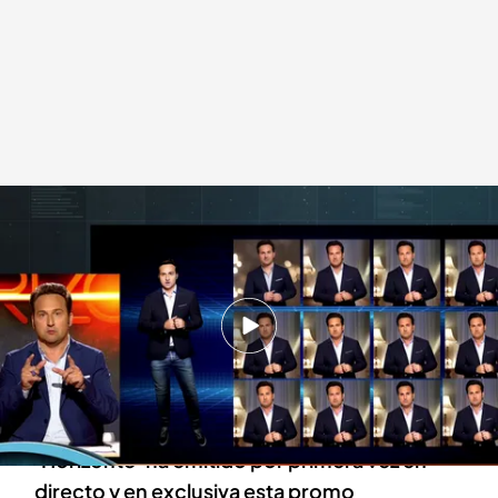
Iker Jiménez, junto a su avatar.
Horizonte
28 ABR 2023 - 00:46h.
Mediaset España ha estrenado la primera
promoción televisiva creada a través de la
inteligencia artificial
‘Horizonte’ ha emitido por primera vez en
directo y en exclusiva esta promo