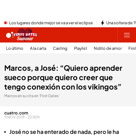
Los lugares donde mejor se va a ver el eclipse
Una soltera de '
Lo último
A la carta
Casting
Playlist
Nidito de amor
Firs
Marcos, a José: “Quiero aprender
sueco porque quiero creer que
tengo conexión con los vikingos”
Marcos en su cita en 'First Dates'
cuatro.com
11 NOV 2019 - 22:50h.
José no se ha enterado de nada, pero le ha