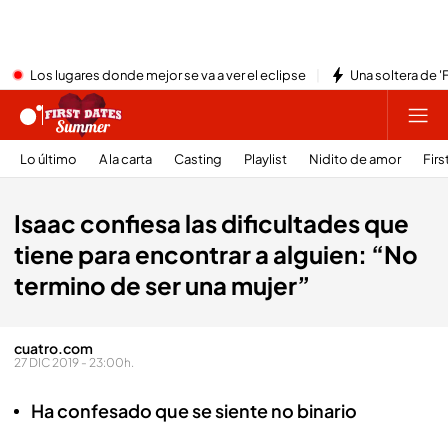
Los lugares donde mejor se va a ver el eclipse
Una soltera de '
Lo último
A la carta
Casting
Playlist
Nidito de amor
Firs
Isaac confiesa las dificultades que
tiene para encontrar a alguien: “No
termino de ser una mujer”
cuatro.com
27 DIC 2019 - 23:00h.
Ha confesado que se siente no binario