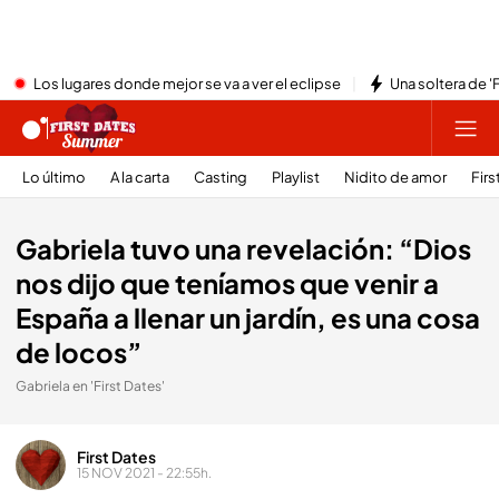
Los lugares donde mejor se va a ver el eclipse
Una soltera de '
Lo último
A la carta
Casting
Playlist
Nidito de amor
Firs
Gabriela tuvo una revelación: “Dios
nos dijo que teníamos que venir a
España a llenar un jardín, es una cosa
de locos”
Gabriela en 'First Dates'
First Dates
15 NOV 2021 - 22:55h.