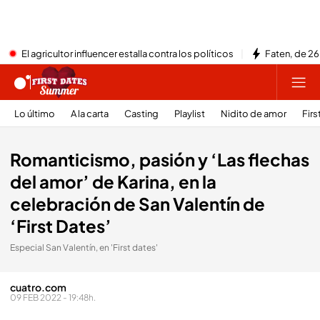
El agricultor influencer estalla contra los políticos
Faten, de 26
Lo último
A la carta
Casting
Playlist
Nidito de amor
Firs
Romanticismo, pasión y ‘Las flechas
del amor’ de Karina, en la
celebración de San Valentín de
‘First Dates’
Especial San Valentín, en 'First dates'
cuatro.com
09 FEB 2022 - 19:48h.