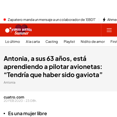
Zapatero manda un mensaje a un colaborador de 'EBDT'
Ahmed
Lo último
A la carta
Casting
Playlist
Nidito de amor
Firs
Antonia, a sus 63 años, está
aprendiendo a pilotar avionetas:
“Tendría que haber sido gaviota”
Antonia
cuatro.com
20 FEB 2020 - 23:08h.
Es una mujer libre