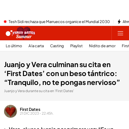
Tesh Sidi rechaza que Marruecos organice el Mundial 2030
Ahm
Lo último
A la carta
Casting
Playlist
Nidito de amor
Firs
Juanjo y Vera culminan su cita en
‘First Dates’ con un beso tántrico:
“Tranquilo, no te pongas nervioso”
Juanjo y Vera durante su cita en 'First Dates'
First Dates
21 DIC 2023 - 22:45h.