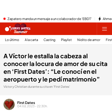
Zapatero manda un mensaje a un colaborador de 'EBDT'
Ahmed
Lo último
A la carta
Casting
Playlist
Nidito de amor
Firs
A Víctor le estalla la cabeza al
conocer la locura de amor de su cita
en ‘First Dates’: “Le conocí en el
aeropuerto y le pedí matrimonio”
Víctor y Christian durante su cita en 'First Dates'
First Dates
04 JUL 2023 - 22:30h.