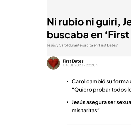
Ni rubio ni guiri,
buscaba en ‘First 
Jesús y Carol durante su cita en 'First Dates'
First Dates
04 JUL 2023 - 22:20h.
Carol cambió su forma d
“Quiero probar todos lo
Jesús asegura ser sexu
mis taritas”