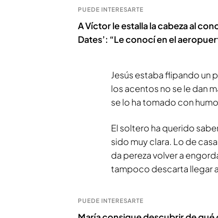
PUEDE INTERESARTE
A Víctor le estalla la cabeza al con
Dates’: “Le conocí en el aeropuer
Jesús estaba flipando un 
los acentos no se le dan m
se lo ha tomado con humor
El soltero ha querido saber 
sido muy clara. Lo de casar
da pereza volver a engord
tampoco descarta llegar 
PUEDE INTERESARTE
María consigue descubrir de qué co