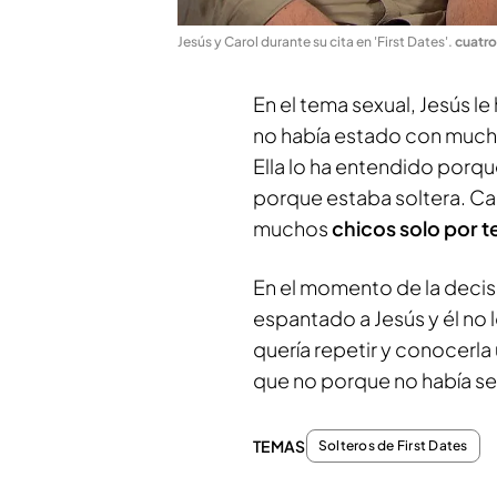
Jesús y Carol durante su cita en 'First Dates'
.
cuatr
En el tema sexual, Jesús l
no había estado con muchas
Ella lo ha entendido porque
porque estaba soltera. Ca
muchos
chicos solo por t
En el momento de la decisi
espantado a Jesús y él no 
quería repetir y conocerla
que no porque no había sen
TEMAS
Solteros de First Dates