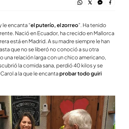
y le encanta “
el puterío, el zorreo
”. Ha tenido
erente. Nació en Ecuador, ha crecido en Mallorca
rera está en Madrid. A su madre siempre le han
asta que no se liberó no conoció a su otra
o una relación larga con un chico americano,
ubrió la comida sana, perdió 40 kilos y se
Carol a la que le encanta
probar todo guiri