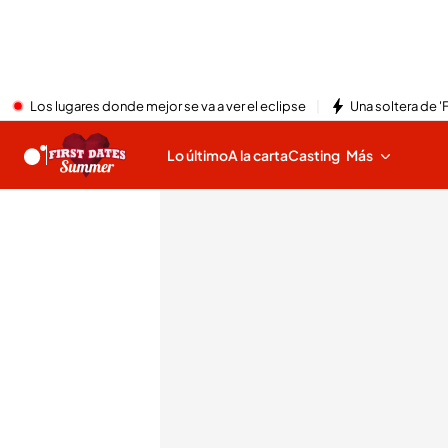
Los lugares donde mejor se va a ver el eclipse
Una soltera de '
Lo último
A la carta
Casting
Más