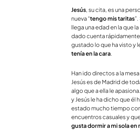
Jesús
, su cita, es una pe
nueva “
tengo mis taritas
”
llega una edad en la que la
dado cuenta rápidamente q
gustado lo que ha visto y l
tenía en la cara
.
Han ido directos a la mesa
Jesús es de Madrid de toda 
algo que a ella le apasion
y Jesús le ha dicho que él 
estado mucho tiempo con 
encuentros casuales y que 
gusta dormir a mi sola en