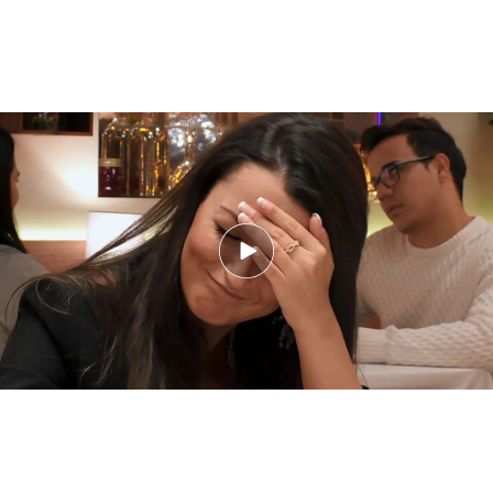
Jorge y Silvia protagonizan la cita más surrealista de ‘First Dates’: “Ha sido
una broma”
Richard Pena, la voz de 'First Dates', reabre
el melón: sexo en la 1º cita, ¿sí o no?