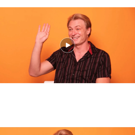
Richard Pena, la voz de First Dates, reabre el melón: ¿Sexo en la 1º cita, sí o
no? (play)
Estas son las principales alertas rojas que
tendrías que tener en cuenta cuando estás
conociendo a alguien que te gusta:
La voz de ‘First Dates’ explica las mayores red flags y green flags al conocer