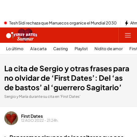
Tesh Sidi rechaza que Marruecos organice el Mundial 2030
Ahm
Lo último
A la carta
Casting
Playlist
Nidito de amor
Firs
La cita de Sergio y otras frases para
no olvidar de ‘First Dates’: Del ‘as
de bastos’ al ‘guerrero Sagitario’
Sergio y María durante su cita en 'First Dates'
First Dates
12 AGO 2022 - 21:24h.