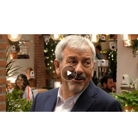
Miguel: "Los feos no me caen bien"
No siempre hay un único soltero el que no
consigue parpadear en toda la cita, hay veces que
los solteros son tal para cual y nos demuestran por
qué en el Rasca del Amor ya no aparece eso de
“¿Qué personaje histórico te hubiera gustado
ser?”
.