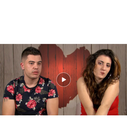
Janire y Jaboga protagonizan la cita más surrealista y coinciden en su estilo
de ‘personaje histórico’: Yleina y Torrente
Y es que hay citas que parecen una
auténtica
broma
y nosotros no somos los que lo decimos.