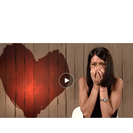
La cita más surrealista de ‘First Dates’: “Me tocan todos los tarados”