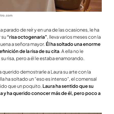
atro.com
a parado de reír y en una de las ocasiones, le ha
r su
“risa octogenaria”
, lleva varios meses con la
 suena a señora mayor.
Él ha soltado una enorme
finición de la risa de su cita
. A ella no le
su risa, pero a él le estaba enamorando.
a querido demostrarle a Laura su arte con la
lla ha soltado un “eso es intenso”, el comensal
cido que un poquito.
Laura ha sentido que su
a y ha querido conocer más de él, pero poco a