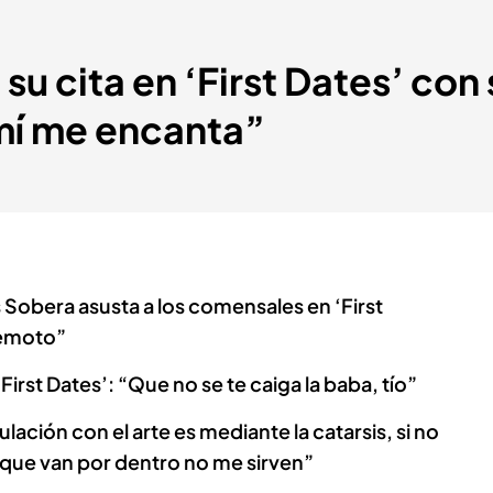
su cita en ‘First Dates’ con 
mí me encanta”
Sobera asusta a los comensales en ‘First
remoto”
 ‘First Dates’: “Que no se te caiga la baba, tío”
culación con el arte es mediante la catarsis, si no
s que van por dentro no me sirven”