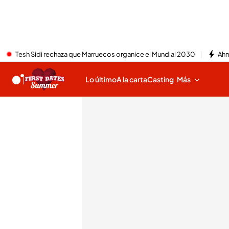
Tesh Sidi rechaza que Marruecos organice el Mundial 2030
Ahm
Lo último
A la carta
Casting
Más