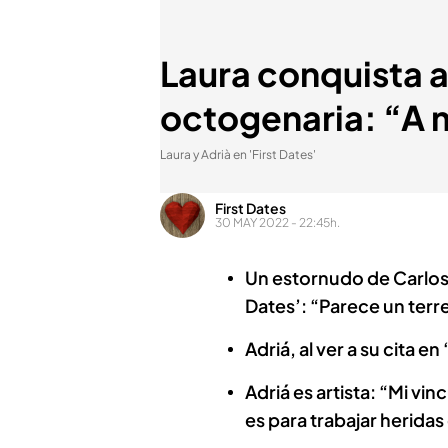
Laura conquista a 
octogenaria: “A 
Laura y Adrià en 'First Dates'
First Dates
30 MAY 2022 - 22:45h.
Un estornudo de Carlos 
Dates’: “Parece un ter
Adriá, al ver a su cita en
Adriá es artista: “Mi vin
es para trabajar herida