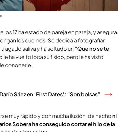
om
e los 17 ha estado de pareja en pareja, y asegura
pongan los cuernos. Se dedica a fotografiar
a tragado saliva y ha soltado un
“Que no se te
no le ha vuelto loca su físico, pero le ha visto
de conocerle.
Darío Sáez en ‘First Dates’: “Son bolsas”
e muy rápido y con mucha ilusión, de hecho
ni
rlos Sobera ha conseguido cortar el hilo de la