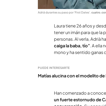
Adriá durantes su paso por 'First Dates'
.
cuatro.c
Laura tiene 26 años y desd
tener un imán para que la 
personas. Al verla, Adrià h
caiga la baba, tío”
. A ella 
mono y ha sentido ganas 
PUEDE INTERESARTE
Matías alucina con el modelito de 
Han comenzado a conocers
un fuerte estornudo de Ca