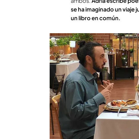
ambos.
Adrià escribe poe
se ha imaginado un viaje j
un libro en común.