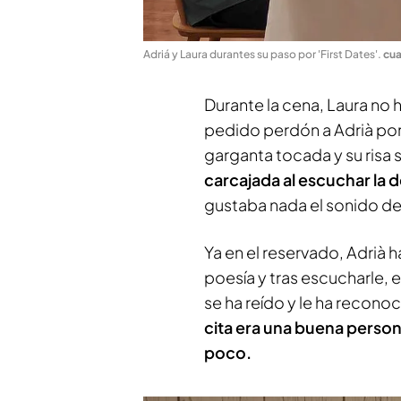
Adriá y Laura durantes su paso por 'First Dates'
.
cu
Durante la cena, Laura no h
pedido perdón a Adrià po
garganta tocada y su risa
carcajada al escuchar la de
gustaba nada el sonido de 
Ya en el reservado, Adrià h
poesía y tras escucharle, e
se ha reído y le ha recono
cita era una buena person
poco.