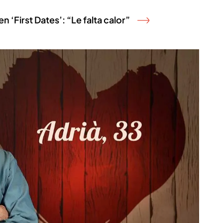
n ‘First Dates’: “Le falta calor”