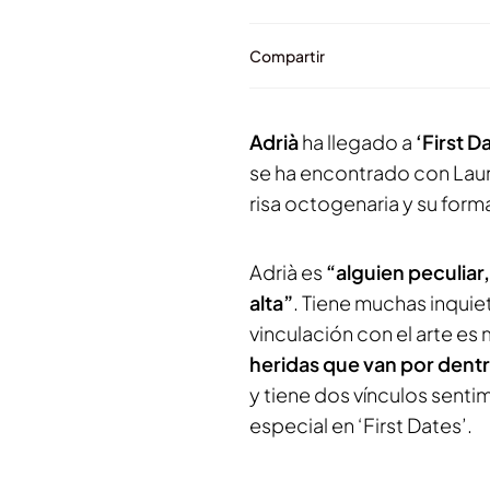
Compartir
Adrià
ha llegado a
‘First D
se ha encontrado con Laur
risa octogenaria y su forma
Adrià es
“alguien peculia
alta”
. Tiene muchas inquiet
vinculación con el arte es 
heridas que van por dent
y tiene dos vínculos senti
especial en ‘First Dates’.