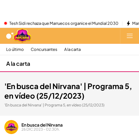
Tesh Sidi rechaza que Marruecos organice el Mundial 2030
Mar
Lo último
Concursantes
A la carta
A la carta
'En busca del Nirvana' | Programa 5,
en vídeo (25/12/2023)
'En busca del Nirvana' | Programa 5, en vídeo (25/12/2023)
En busca del Nirvana
26 DIC 2023 - 02:30h.