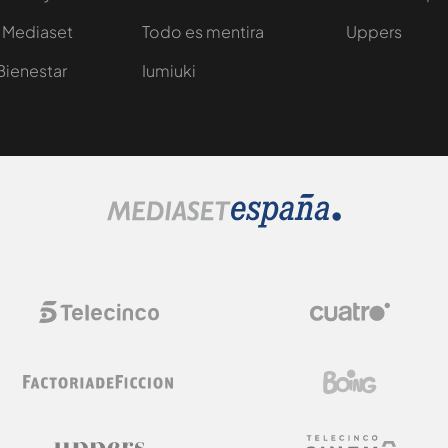
 Mediaset
Todo es mentira
Uppers
Bienestar
Iumiuki