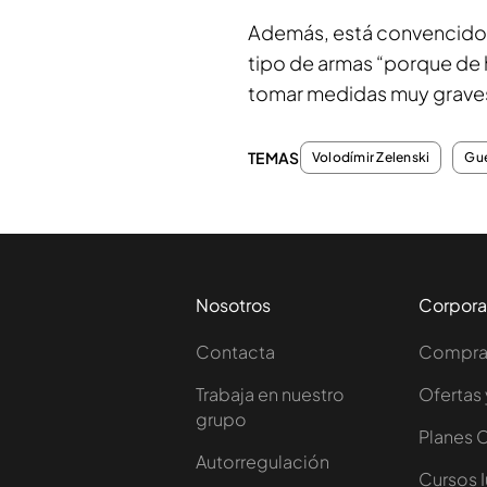
Además, está convencido d
tipo de armas “porque de h
tomar medidas muy grave
TEMAS
Volodímir Zelenski
Gue
Nosotros
Corpora
Contacta
Comprar
Trabaja en nuestro
Ofertas 
grupo
Planes 
Autorregulación
Cursos 