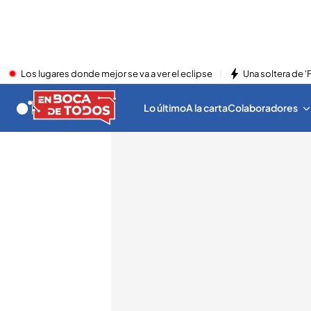
Los lugares donde mejor se va a ver el eclipse
Una soltera de '
Lo último
A la carta
Colaboradores