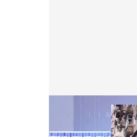
Fernando Cocho, analista de inteligencia, analiza la
cuatro.com
20 ABR 2022 - 16:05h.
Sigue Cuatro EN DIRE