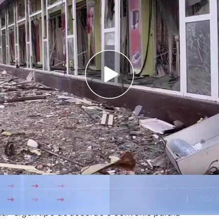
 con Zelenski en Kiev este miércoles
nte armamento pesado para combatir a Rusia
te jueves con Volodimir Zelenski en Ucrania.
de inteligencia
y seguridad nacional, explica el
si el presidente de Ucrania va a lograr su
to pesado para enfrentarse a Rusia.
 reunión de Zelenski y Sánchez es para que el
e quede “fuera de toda la ronda europea”.
ar “algún tipo de acuerdo o convenio para la