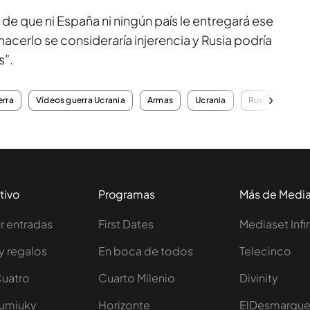
e que ni España ni ningún país le entregará ese
acerlo se consideraría injerencia y Rusia podría
s”.
rra
Vídeos guerra Ucrania
Armas
Ucrania
Rusia
tivo
Programas
Más de Medi
 entradas
First Dates
Mediaset Infi
y regalos
En boca de todos
Telecinco
Cuatro
Cuarto Milenio
Divinity
Iumiuky
Horizonte
ElDesmarqu