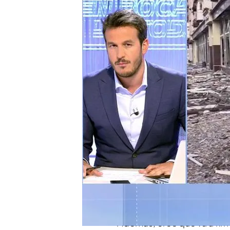
Pedro Sánchez se reúne
Zelenski pide a Occide
Compartir
Pedro Sánchez se reúne es
Fernando Cocho, analista 
objetivo de esta reunión y 
objetivo: recibir armamen
Cocho ha explicado que la
presidente de España no s
Además, cree que va a firm