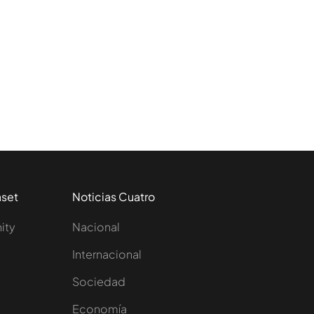
aset
Noticias Cuatro
nity
Nacional
Internacional
Sociedad
e
Economía