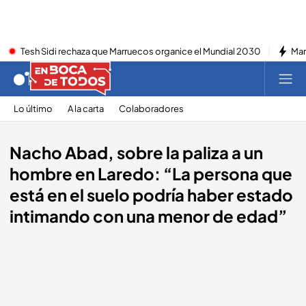
Tesh Sidi rechaza que Marruecos organice el Mundial 2030
Mar
Lo último
A la carta
Colaboradores
Nacho Abad, sobre la paliza a un
hombre en Laredo: “La persona que
está en el suelo podría haber estado
intimando con una menor de edad”