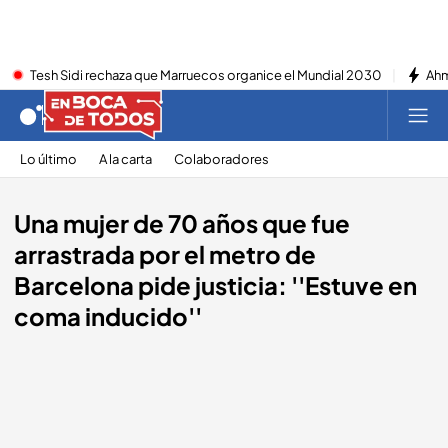
Tesh Sidi rechaza que Marruecos organice el Mundial 2030
Ahm
Lo último
A la carta
Colaboradores
Una mujer de 70 años que fue
arrastrada por el metro de
Barcelona pide justicia: ''Estuve en
coma inducido''