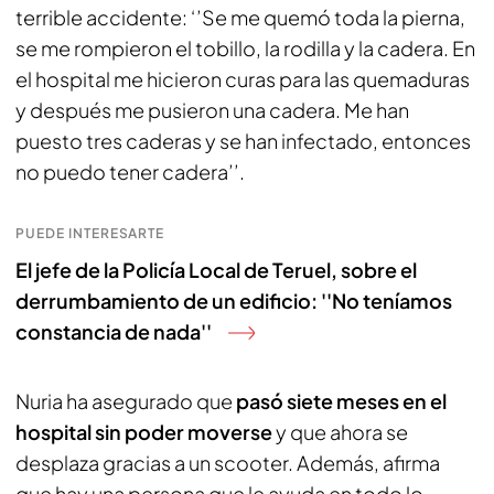
terrible accidente: ‘’Se me quemó toda la pierna,
se me rompieron el tobillo, la rodilla y la cadera. En
el hospital me hicieron curas para las quemaduras
y después me pusieron una cadera. Me han
puesto tres caderas y se han infectado, entonces
no puedo tener cadera’’.
PUEDE INTERESARTE
El jefe de la Policía Local de Teruel, sobre el
derrumbamiento de un edificio: ''No teníamos
constancia de nada''
Nuria ha asegurado que
pasó siete meses en el
hospital sin poder moverse
y que ahora se
desplaza gracias a un scooter. Además, afirma
que hay una persona que le ayuda en todo lo