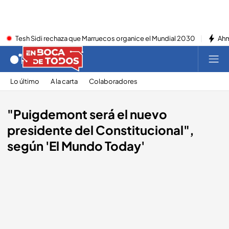
Tesh Sidi rechaza que Marruecos organice el Mundial 2030
Ahm
Lo último
A la carta
Colaboradores
"Puigdemont será el nuevo
presidente del Constitucional",
según 'El Mundo Today'