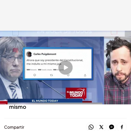
Las claves de 'El Mundo Today'
cuatro.com
11 NOV 2022 - 17:17h.
'El Mundo Today' analiza la actualidad de este
viernes 11 de noviembre de 2022
Tras ser nombrado nuevo presidente del
Constitucional, Puigdemont se indulta a sí
mismo
Compartir