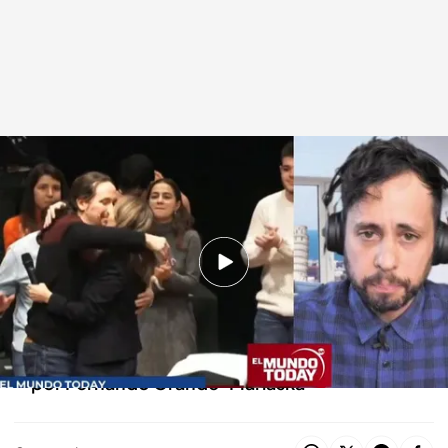
Noticias del día en 'El Mundo Today'
En boca de todos
08 NOV 2022 - 18:54h.
'El Mundo Today' analiza la actualidad del 8 de
noviembre de 2022
Las imágenes de la valla de Melilla difundidas
por Fernando Grande-Marlaska