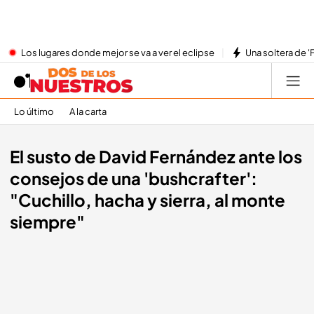
Los lugares donde mejor se va a ver el eclipse
Una soltera de '
Lo último
A la carta
El susto de David Fernández ante los
consejos de una 'bushcrafter':
"Cuchillo, hacha y sierra, al monte
siempre"