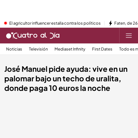
El agricultor influencer estalla contra los políticos
Faten, de 26
Noticias
Televisión
Mediaset Infinity
First Dates
Todo es m
José Manuel pide ayuda: vive en un
palomar bajo un techo de uralita,
donde paga 10 euros la noche