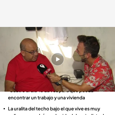
Vídeo de la entrevista a José Manuel en 'Cuatro al día'.
Cuatro al día
27 JUL 2021 - 20:32h.
Es el único sitio que José Manuel puede pagar
porque se ha vuelto a quedar en el paro como
camarero
‘Cuatro al día’ le da voz para que pueda
encontrar un trabajo y una vivienda
La uralita del techo bajo el que vive es muy