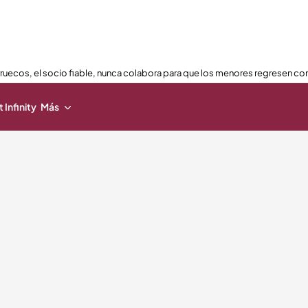
ruecos, el socio fiable, nunca colabora para que los menores regresen con
 Infinity
Más