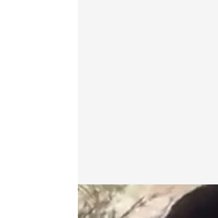
@Karl_Langas
21 MAY 2018 - 21:30h.