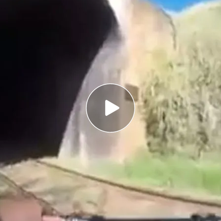
n de ruta en bicicleta de montaña por una
mino que seguían junto a las vías del tren
guida se dieron cuenta de que, en caso de que
espacio para ellos, pero aún así decidieron seguir
r mal? Pues eso que están pensando es justo lo
ían recorrido unos metros cuándo escucharon
comotora a toda velocidad. Corriendo, se
learon a toda velocidad. Justo cuándo el tren
le, el segundo de los ciclistas abandonaba el
r segundos.