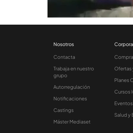
TEMAS
Cuatro al día
Noticias 
Nosotros
Corpora
Contacta
Comprar
Trabaja en nuestro
Ofertas 
grupo
Planes 
Autorregulación
Cursos 
Notificaciones
Eventos
Castings
Salud y 
Máster Mediaset