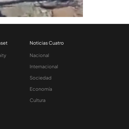
aset
Noticias Cuatro
nity
Nacional
Internacional
Sociedad
e
Economía
Cultura