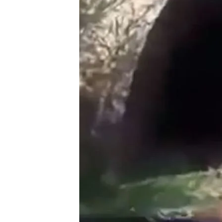
Compartir
Unos amigos se encontraba
zona que no conocían. El ca
acababa en un túnel. Ense
viniese un tren, no habría 
adelante. ¿Qué podría sali
que ocurrió. A penas hab
que se aproximaba una lo
dieron media vuelta y peda
estaba a punto de alcanzar
túnel y salvaba la vida po