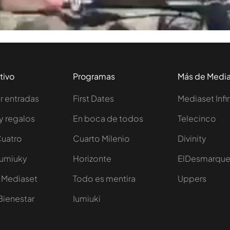
virales
tivo
Programas
Más de Medi
 entradas
First Dates
Mediaset Infi
y regalos
En boca de todos
Telecinco
Cuatro
Cuarto Milenio
Divinity
Iumiuky
Horizonte
ElDesmarqu
 Mediaset
Todo es mentira
Uppers
Bienestar
Iumiuki