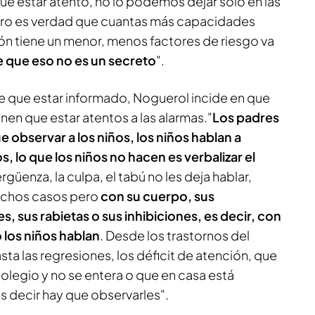
que estar atento, no lo podemos dejar solo en las
ro es verdad que cuantas más capacidades
ón tiene un menor, menos factores de riesgo va
e que eso no es un secreto
".
ne que estar informado, Noguerol incide en que
enen que estar atentos a las alarmas."
Los padres
e observar a los niños, los niños hablan a
s, lo que los niños no hacen es verbalizar el
vergüenza, la culpa, el tabú no les deja hablar,
uchos casos pero
con su cuerpo, sus
, sus rabietas o sus inhibiciones, es decir, con
 los niños hablan
. Desde los trastornos del
sta las regresiones, los déficit de atención, que
colegio y no se entera o que en casa está
es decir hay que observarles".