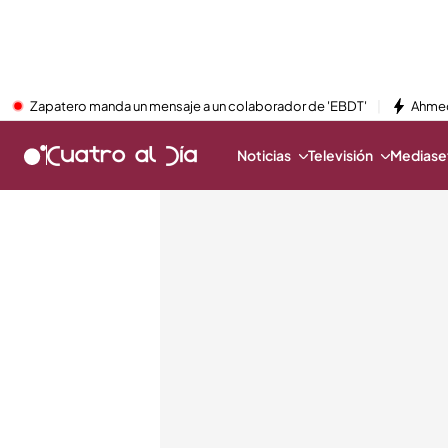
Zapatero manda un mensaje a un colaborador de 'EBDT'
Ahmed
Noticias
Televisión
Mediaset