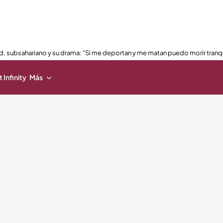
, subsahariano y su drama: "Si me deportan y me matan puedo morir tranq
 Infinity
Más