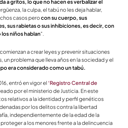
da a gritos, lo que no hacen es verbalizar el
vergüenza, la culpa, el tabú no les deja hablar,
uchos casos pero
con su cuerpo, sus
, sus rabietas o sus inhibiciones, es decir, con
 los niños hablan
".
 comienzan a crear leyes y prevenir situaciones
 un problema que lleva años en la sociedad y el
mpo era considerado como un tabú.
16, entró en vigor el
‘Registro Central de
eado por el ministerio de Justicia. En este
tos relativos a la identidad y perfil genéticos
enadas por los delitos contra la libertad
rafía, independientemente de la edad de la
e proteger a los menores frente a la delincuencia