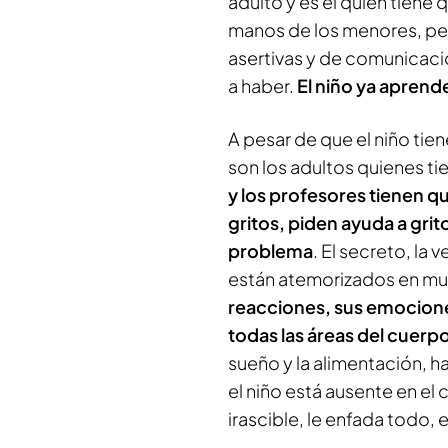
adulto y es él quien tiene 
manos de los menores, pe
asertivas y de comunicaci
a haber.
El niño ya aprend
A pesar de que el niño tie
son los adultos quienes ti
y los profesores tienen qu
gritos, piden ayuda a grito
problema
. El secreto, la 
están atemorizados en m
reacciones, sus emociones
todas las áreas del cuerpo
sueño y la alimentación, ha
el niño está ausente en el 
irascible, le enfada todo, 