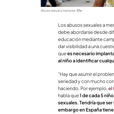
Abuso sexual a menores
.
Efe
Los abusos sexuales a men
debe abordarse desde dife
educación mediante campa
dar visibilidad a una cues
que
es necesario implant
al niño a identificar cualq
“Hay que asumir el probl
seriedad y con mucho comp
haciendo. Por ejemplo,
el
habla que
1 de cada 5 niñ
sexuales. Tendría que ser
embargo en España tien