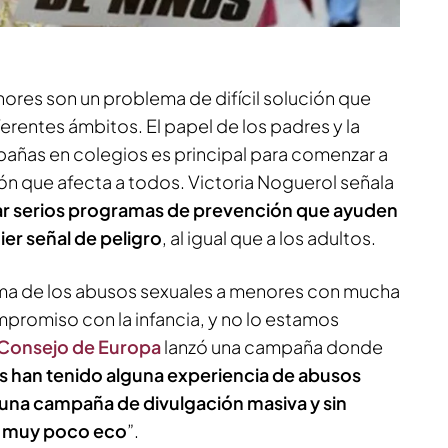
ores son un problema de difícil solución que
rentes ámbitos. El papel de los padres y la
ñas en colegios es principal para comenzar a
tión que afecta a todos. Victoria Noguerol señala
ar serios programas de prevención que ayuden
uier señal de peligro
, al igual que a los adultos.
ema de los abusos sexuales a menores con mucha
romiso con la infancia, y no lo estamos
 Consejo de Europa
lanzó una campaña donde
os han tenido alguna experiencia de abusos
 una campaña de divulgación masiva y sin
e muy poco eco
”.