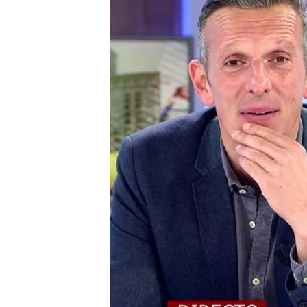
19 FEB 2021 - 20:15h.
'Cuatro al día' hace un
Antonio Pinto , al que ib
Nathan
Los dos se llamaban igua
Bollullos Par del Conda
También nacieron el mi
ambos viven en pueblos 
Compartir
'Cuatro al día' ha puesto 