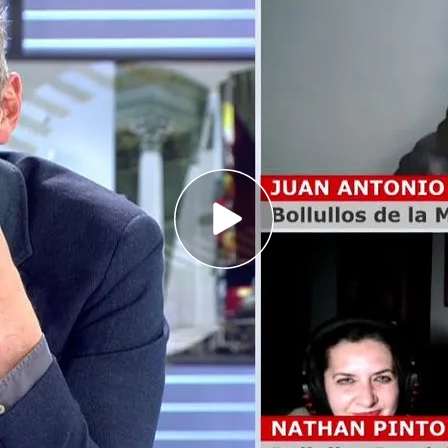
a conexión en directo entre el verdadero Juan
an dirigidas las multas, y el ahora llamado
l, pero uno vive en Bollullos de la Mitación y
do
smo día, del mismo mes y el mismo año y
que se llaman Bollullos
en contacto a
Juan Antonio Pinto y a Juan