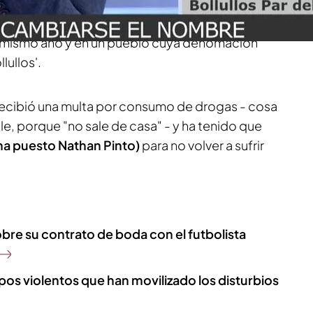
s con la misma edad y el
mismo nombre y
en nada que ver el uno con el otro. Los dos
l mismo año y en un pueblo cuya denomación
lullos'.
recibió una multa por consumo de drogas - cosa
e, porque "no sale de casa" - y ha tenido que
ha puesto Nathan Pinto)
para no volver a sufrir
bre su contrato de boda con el futbolista
grupos violentos que han movilizado los disturbios