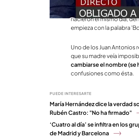
Antonio Pinto
, dos jóvene
apellido
, pero que no tien
nacieron el mismo día, de
empieza con la palabra 'Bol
Uno de los Juan Antonios 
que su madre veía imposibl
cambiarse el nombre (se 
confusiones como ésta.
PUEDE INTERESARTE
María Hernández dice la verdad so
Rubén Castro: "No ha firmado"
‘Cuatro al día’ se infiltra en los 
de Madrid y Barcelona