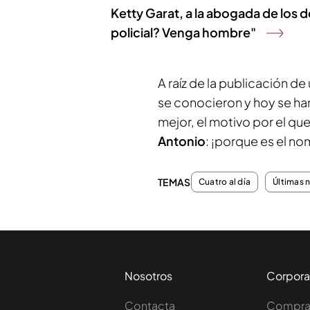
Ketty Garat, a la abogada de los d
policial? Venga hombre"
A raíz de la publicación de
se conocieron y hoy se han
mejor, el motivo por el qu
Antonio
: ¡porque es el no
TEMAS
Cuatro al día
Últimas 
Nosotros
Corpora
Contacta
Comprar