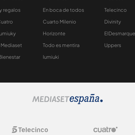
y regalos
En boca de todos
Telecinco
Cuatro
Cuarto Milenio
Divinity
Iumiuky
Horizonte
ElDesmarqu
 Mediaset
Todo es mentira
Uppers
Bienestar
Iumiuki