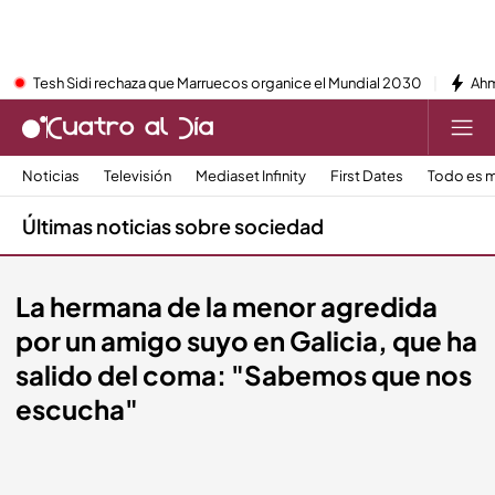
Tesh Sidi rechaza que Marruecos organice el Mundial 2030
Ahm
Noticias
Televisión
Mediaset Infinity
First Dates
Todo es m
Últimas noticias sobre sociedad
La hermana de la menor agredida
por un amigo suyo en Galicia, que ha
salido del coma: "Sabemos que nos
escucha"